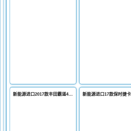
新能源进口2017款丰田霸道4000中东版五一劲爆热销中