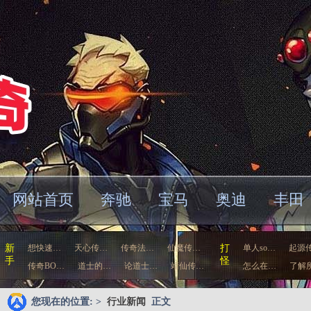
网站首页
奔驰
宝马
奥迪
丰田
车
新
想快速…
天心传…
传奇法…
仙魔传…
打
单人so…
起源
手
怪
传奇BO…
道士的…
论道士…
靖仙传…
怎么在…
了解
您现在的位置: >
行业新闻
正文