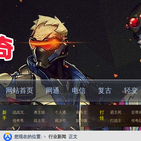
网站首页
网通
电信
复古
轻变
车
新
战战无…
勇士级…
个人通…
诛杀玄…
打
霸主死…
至尊
手
怪
传奇售…
战士无…
裁决可…
如何赚…
打战士…
传奇
您现在的位置: >
行业新闻
正文