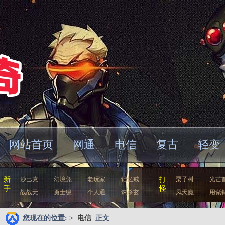
网站首页
网通
电信
复古
轻变
车
新
沙巴克…
幻境凭…
老玩家…
记忆戒…
打
栗子树…
光芒
手
怪
战战无…
勇士级…
个人通…
诛杀玄…
凤天魔…
用紫
您现在的位置: >
电信
正文