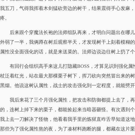
我五刀，气得我挥着木剑猛砍旁边的树干，结果震得手心发麻，
疼。
后来跟个穿魔法长袍的法师组队再来，才明白问题出在哪儿
外弱了一半，我俩蹲在树后观察半天，才发现树干上刻着模糊的
属性没全面强化的话，就是来送菜的。法师边说边往树上扔了个
有回行会组织高手来这儿打隐藏BOSS，才算见识到强化属
杖泛着红光，站在最大那棵栗子树下，挥刀砍向突然冒出来的树
黑烟。他说这树认属性，战士的攻击强化到一定程度，就能劈开
我后来花了三个月强化属性，把攻击和防御都提上去了，再
的，连树上掉下来的栗子，都能捡起来当暗器砸怪。有次遇到个
我上去一刀解决了怪物，他看着我手里的炼狱直咋舌早知道这地
那些为了强化属性熬的夜，为了凑材料跑断的腿，都藏在这片栗