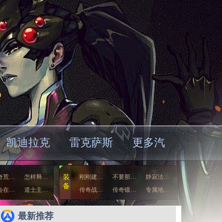
凯迪拉克
雷克萨斯
更多汽
奇荒…
怎样释…
装
刚刚建…
不要那…
静寂法…
备
会在…
道士主…
传奇战…
传奇锻…
专属地…
传奇游…
幻想之…
最新推荐