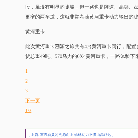
段，虽没有明显的陡坡，但一路也是隧道、高架、
更窄的两车道，这就非常考验黄河重卡动力输出的
黄河重卡
此次黄河重卡溯源之旅共有4台黄河重卡同行，配置
货总重49吨、570马力的6X4黄河重卡，一路体
1
2
3
下一页
1/3
[ 上篇:
重汽新黄河溯源而上 磅礴动力不惧山高路远
]