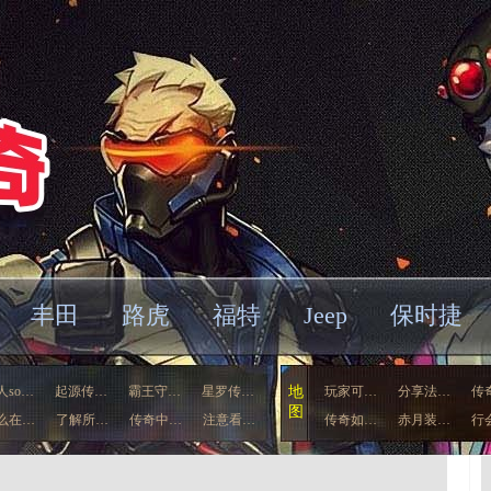
丰田
路虎
福特
Jeep
保时捷
人so…
起源传…
霸王守…
星罗传…
地
玩家可…
分享法…
传
图
么在…
了解所…
传奇中…
注意看…
传奇如…
赤月装…
行