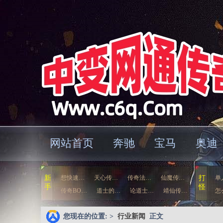
网站首页
奔驰
宝马
奥迪
车
新
想快速…
天心传…
传奇法…
仙魔传…
打
单
手
怪
传奇BO…
道士的…
论道士…
靖仙传…
怎
您现在的位置: >
行业新闻
正文