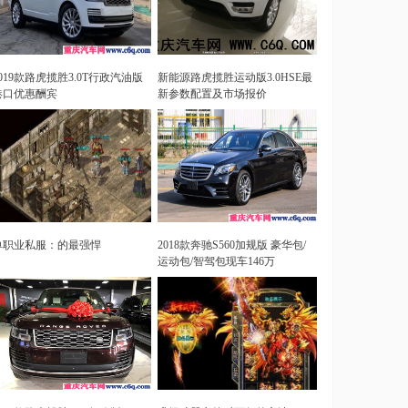
2019款路虎揽胜3.0T行政汽油版
新能源路虎揽胜运动版3.0HSE最
港口优惠酬宾
新参数配置及市场报价
单职业私服：的最强悍
2018款奔驰S560加规版 豪华包/
运动包/智驾包现车146万