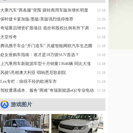
大乘汽车“两条腿”突围 骐铃商用车版块增长明显
11-18
保时捷卡宴加版/墨版/美版强烈值得推荐
12-26
奇瑞重启增资扩股项目 底价和股权比例有所下调
04-04
天堂传奇
11-18
腾讯携手车企“开门造车” 共建智能网联汽车生态圈
11-18
处女座购车指南：谁才是18万级SUV首选？
11-18
上汽乘用车新能源车型十月销量13646辆 同比大涨
11-18
196.3%
风骏5亮相澳大利亚 唱响悉尼歌剧院
11-19
Lex专栏：病得不轻的欧洲车市
11-19
驾校遭遇成本、服务“两难”奇瑞新能源eQ2专业电动
11-18
驾校车化解压力
游戏图片