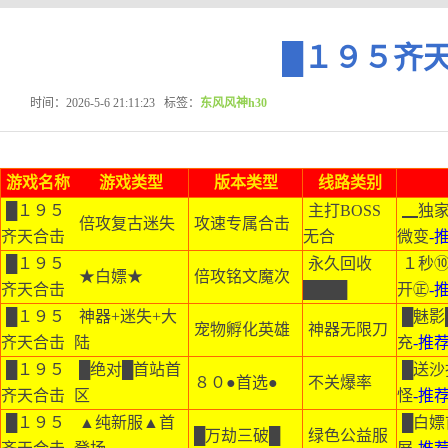
█１９５齐
时间：2026-5-6 21:11:23
标签：
东风风神h30
游戏名称
游戏类型
版本类型
线路类别
█１９５
主打BOSS
▁独
倍攻复古迷失
攻速专属合击
齐天合击
无合
微变
-
█１９５
永久回收
１秒
★白嫖★
倍攻铭文魔次
齐天合击
████
开㊣
-
█１９５
神器+迷失+大
█魅影
宠物孵化英雄
神器无限刀
齐天合击
陆
充
-推
█１９５
█绝对█首站首
█送沙
８０●首选●
不关爆率
齐天合击
区
怪
-推
█１９５
▲纯新服▲首
█白嫖
█万劫三破█
绿色公益服