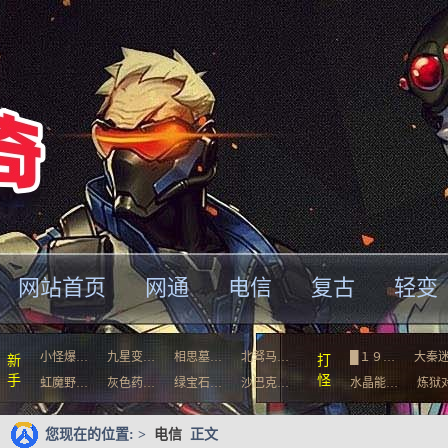
网站首页
网通
电信
复古
轻变
车
小怪爆…
九星变…
相思墓…
北驽马…
█１９…
大秦
新
打
手
怪
虹魔野…
灰色药…
绿宝石…
沙巴克…
水晶能…
炼狱
您现在的位置: >
电信
正文