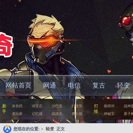
网站首页
网通
电信
复古
轻变
车
新
灰色药…
绿宝石…
沙巴克…
幻境凭…
打
炼狱对…
战神
手
怪
老玩家…
记忆戒…
战战无…
勇士级…
神秘宝…
栗子
您现在的位置: >
轻变
正文