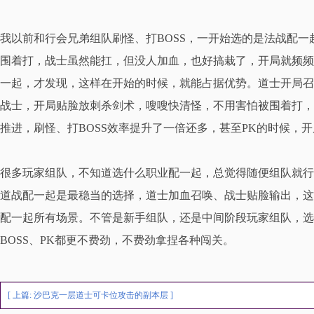
我以前和行会兄弟组队刷怪、打BOSS，一开始选的是法战配
围着打，战士虽然能扛，但没人加血，也好搞栽了，开局就频频
一起，才发现，这样在开始的时候，就能占据优势。道士开局召
战士，开局贴脸放刺杀剑术，嗖嗖快清怪，不用害怕被围着打，
推进，刷怪、打BOSS效率提升了一倍还多，甚至PK的时候，
很多玩家组队，不知道选什么职业配一起，总觉得随便组队就行
道战配一起是最稳当的选择，道士加血召唤、战士贴脸输出，这
配一起所有场景。不管是新手组队，还是中间阶段玩家组队，选
BOSS、PK都更不费劲，不费劲拿捏各种闯关。
[ 上篇:
沙巴克一层道士可卡位攻击的副本层
]